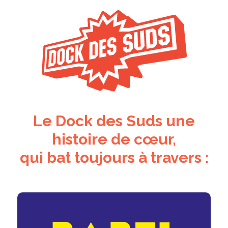
Le Dock des Suds une
histoire de cœur,
qui bat toujours à travers
: